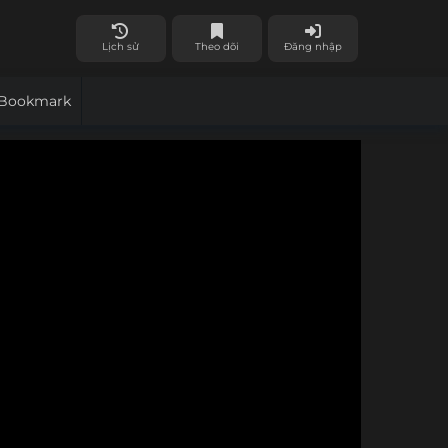
Lịch sử
Theo dõi
Đăng nhập
Bookmark