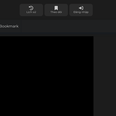
Lịch sử
Theo dõi
Đăng nhập
Bookmark