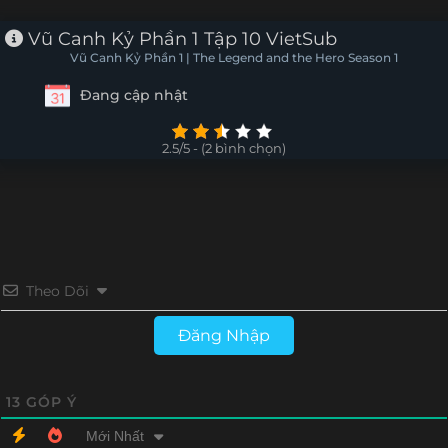
Tập 6
Tập 5
Tập 4
Tập 3
Vũ Canh Kỷ Phần 1 Tập 10 VietSub
Vũ Canh Kỷ Phần 1 | The Legend and the Hero Season 1
Tập 2
Tập 1
Đang cập nhật
2.5/5 - (2 bình chọn)
Theo Dõi
Đăng Nhập
13
GÓP Ý
Mới Nhất