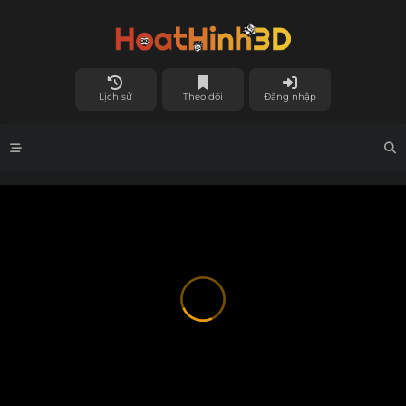
Lịch sử
Theo dõi
Đăng nhập