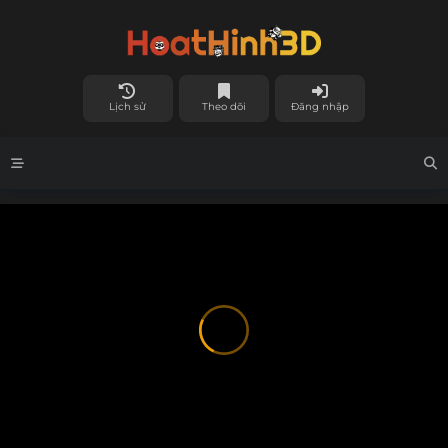
Lịch sử
Theo dõi
Đăng nhập