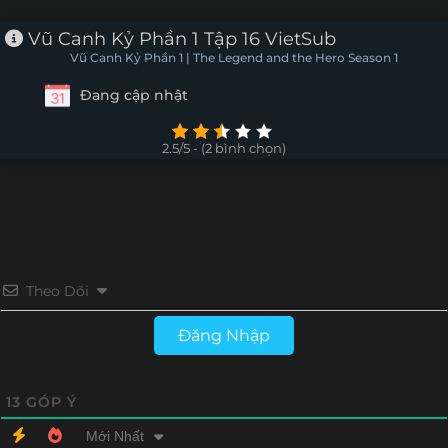
Tập 6
Tập 5
Tập 4
Tập 3
Vũ Canh Kỷ Phần 1 Tập 16 VietSub
Vũ Canh Kỷ Phần 1 | The Legend and the Hero Season 1
Tập 2
Tập 1
Đang cập nhật
2.5/5 - (2 bình chọn)
Theo Dõi
Đăng Nhập
13
GÓP Ý
Mới Nhất