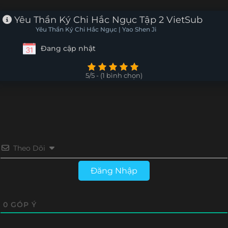
Tập 31
Tập 30
Tập 29
Tập 28
Yêu Thần Ký Chi Hắc Ngục Tập 2 VietSub
Yêu Thần Ký Chi Hắc Ngục | Yao Shen Ji
Tập 27
Tập 26
Tập 25
Tập 24
Đang cập nhật
Tập 23
Tập 22
Tập 21
Tập 20
5/5 - (1 bình chọn)
Tập 19
Tập 18
Tập 17
Tập 16
Tập 15
Tập 14
Tập 13
Tập 12
Tập 11
Tập 10
Tập 9
Tập 8
Theo Dõi
Tập 7
Tập 6
Tập 5
Tập 4
Đăng Nhập
Tập 3
Tập 2
Tập 1
0
GÓP Ý