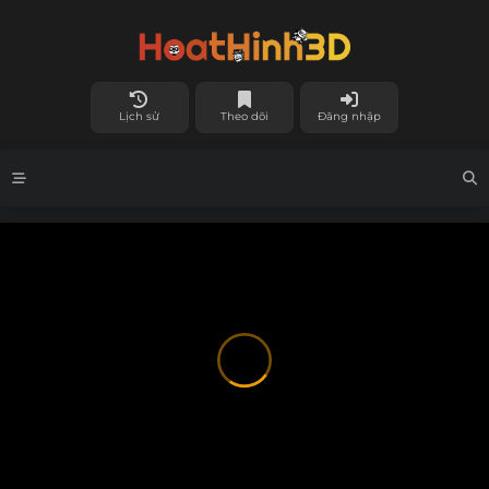
Lịch sử
Theo dõi
Đăng nhập