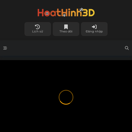
Lịch sử
Theo dõi
Đăng nhập