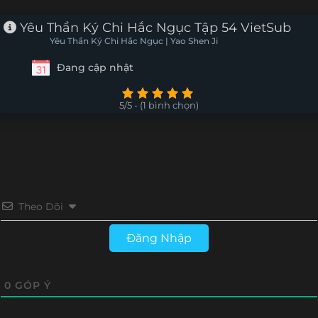
Tập 31
Tập 30
Tập 29
Tập 28
Yêu Thần Ký Chi Hắc Ngục Tập 54 VietSub
Yêu Thần Ký Chi Hắc Ngục | Yao Shen Ji
Tập 27
Tập 26
Tập 25
Tập 24
Đang cập nhật
Tập 23
Tập 22
Tập 21
Tập 20
5/5 - (1 bình chọn)
Tập 19
Tập 18
Tập 17
Tập 16
Tập 15
Tập 14
Tập 13
Tập 12
Tập 11
Tập 10
Tập 9
Tập 8
Theo Dõi
Tập 7
Tập 6
Tập 5
Tập 4
Đăng Nhập
Tập 3
Tập 2
Tập 1
0
GÓP Ý