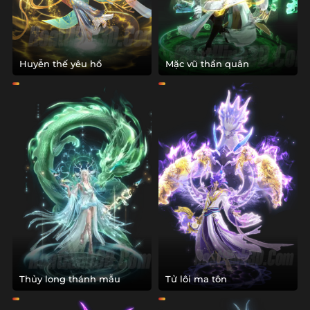
Huyễn thế yêu hồ
Mặc vũ thần quân
Thủy long thánh mẫu
Tử lôi ma tôn