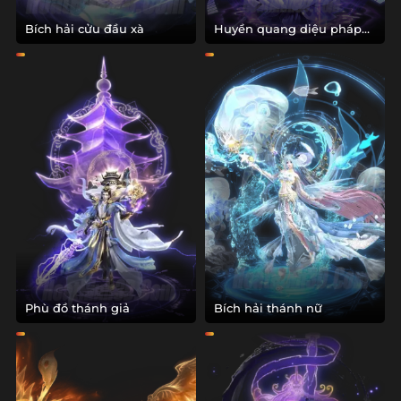
Bích hải cửu đầu xà
Huyền quang diệu pháp
tăng
Phù đồ thánh giả
Bích hải thánh nữ