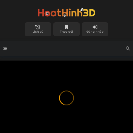
Lịch sử
Theo dõi
Đăng nhập