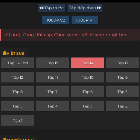
Tập trước
Tập tiếp theo
1080P V2
1080P V1
⚠️Lưu ý: đang đứt cáp, Chọn server V2 để xem mượt hơn
VIỆT SUB
Tập 16-End
Tập 15
Tập 14
Tập 13
Tập 12
Tập 11
Tập 10
Tập 9
Tập 8
Tập 7
Tập 6
Tập 5
Tập 5
Tập 4
Tập 3
Tập 2
Tập 1