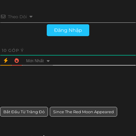
Theo Dõi
Đăng Nhập
10
GÓP Ý
Mới Nhất
Bắt Đầu Từ Trăng Đỏ
Since The Red Moon Appeared