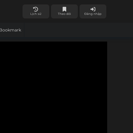
Lịch sử
Theo dõi
Đăng nhập
Bookmark