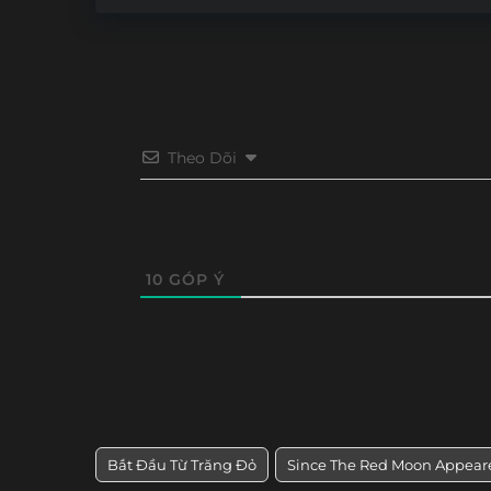
Theo Dõi
10
GÓP Ý
Bắt Đầu Từ Trăng Đỏ
Since The Red Moon Appear