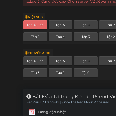
⚠️Lưu ý: đang đứt cáp, Chọn server V2 để xem m
VIỆT SUB
Tập 16-End
Tập 15
Tập 14
Tập 13
Tập 5
Tập 4
Tập 3
Tập 2
THUYẾT MINH
Tập 16-End
Tập 15
Tập 14
Tập 13
Tập 3
Tập 2
Tập 1
Bắt Đầu Từ Trăng Đỏ Tập 16-end Vi
Bắt Đầu Từ Trăng Đỏ | Since The Red Moon Appeared
Đang cập nhật