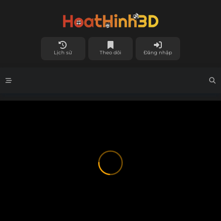
Lịch sử
Theo dõi
Đăng nhập