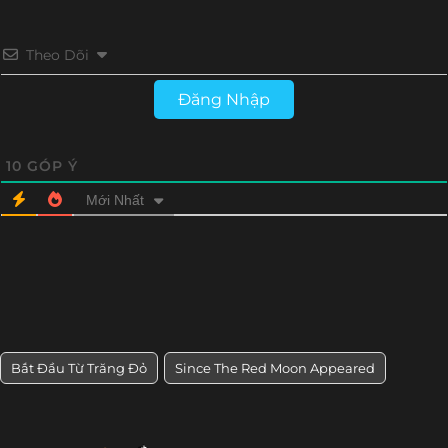
Theo Dõi
Đăng Nhập
10
GÓP Ý
Mới Nhất
Bắt Đầu Từ Trăng Đỏ
Since The Red Moon Appeared