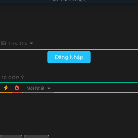
Tập 24
Tập 23
Tập 22
Tập 21
Tập 20
Tập 19
Tập 18
Tập 17
Tập 16
Tập 15
Tập 14
Tập 13
Theo Dõi
Tập 12
Đăng Nhập
10
GÓP Ý
Mới Nhất