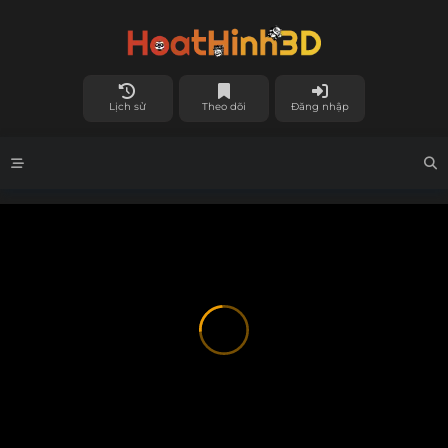
Lịch sử
Theo dõi
Đăng nhập