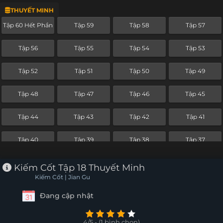
THUYẾT MINH
Tập 36
Tập 35
Tập 34
Tập 33
Tập 60 Hết Phần
Tập 59
Tập 58
Tập 57
Tập 32
Tập 31
Tập 30
Tập 29
Tập 56
Tập 55
Tập 54
Tập 53
Tập 28
Tập 27
Tập 26
Tập 25
Tập 52
Tập 51
Tập 50
Tập 49
Tập 24
Tập 23
Tập 22
Tập 21
Tập 48
Tập 47
Tập 46
Tập 45
Tập 20
Tập 19
Tập 18
Tập 17
Tập 44
Tập 43
Tập 42
Tập 41
Tập 16
Tập 15
Tập 14
Tập 13
Tập 40
Tập 39
Tập 38
Tập 37
Tập 12
Tập 11
Tập 10
Tập 9
Tập 36
Tập 35
Tập 34
Tập 33
Kiếm Cốt Tập 18 Thuyết Minh
Tập 8
Tập 7
Tập 6
Tập 5
Kiếm Cốt | Jian Gu
Tập 32
Tập 31
Tập 30
Tập 29
Đang cập nhật
Tập 4
Tập 3
Tập 2
Tập 1
Tập 28
Tập 27
Tập 26
Tập 25
4/5 - (1 bình chọn)