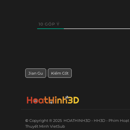
10
GÓP Ý
Jian Gu
Kiếm Cốt
©
Copyright ® 2025
HOATHINH3D - HH3D - Phim Hoạt 
Thuyết Minh VietSub