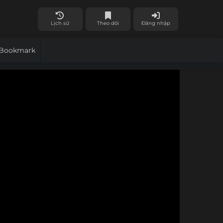
Lịch sử
Theo dõi
Đăng nhập
Bookmark