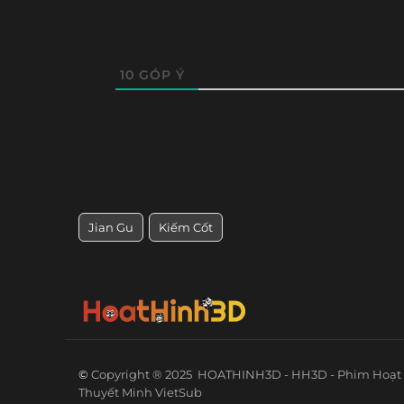
10
GÓP Ý
Jian Gu
Kiếm Cốt
©
Copyright ® 2025
HOATHINH3D - HH3D - Phim Hoạt 
Thuyết Minh VietSub