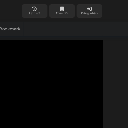
Lịch sử
Theo dõi
Đăng nhập
Bookmark