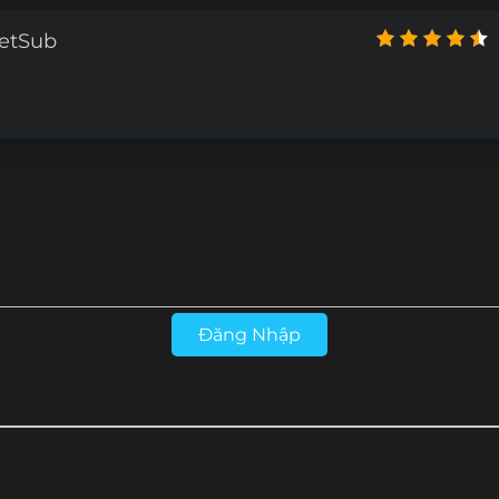
4
Tập 173
Tập 172
Tập 171
Tập 170
ietSub
2
Tập 161
Tập 160
Tập 159
Tập 158
0
Tập 149
Tập 148
Tập 147
Tập 146
8
Tập 137
Tập 136
Tập 131-135
Tập 122-130
T
Đăng Nhập