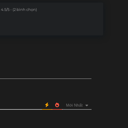
Tập 169
Tập 168
Tập 167
Tập 166
4.5/5 - (2 bình chọn)
Tập 157
Tập 156
Tập 155
Tập 154
Tập 145
Tập 144
Tập 143
Tập 142
ập 116-121
Tập 95-115
Tập 71-94
Tập 31-70
Mới Nhất