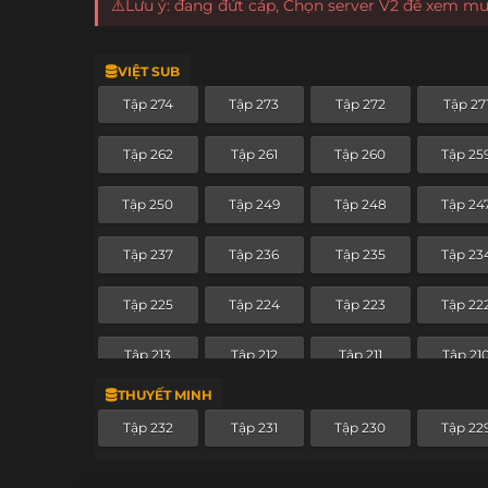
⚠️Lưu ý: đang đứt cáp, Chọn server V2 để xem m
VIỆT SUB
Tập 274
Tập 273
Tập 272
Tập 27
Tập 262
Tập 261
Tập 260
Tập 25
Tập 250
Tập 249
Tập 248
Tập 24
Tập 237
Tập 236
Tập 235
Tập 23
Tập 225
Tập 224
Tập 223
Tập 22
Tập 213
Tập 212
Tập 211
Tập 21
THUYẾT MINH
Tập 201
Tập 200
Tập 199
Tập 19
Tập 232
Tập 231
Tập 230
Tập 22
Tập 189
Tập 188
Tập 187
Tập 18