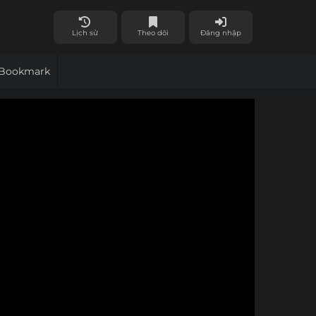
Lịch sử
Theo dõi
Đăng nhập
Bookmark