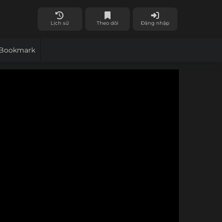
Lịch sử
Theo dõi
Đăng nhập
Bookmark