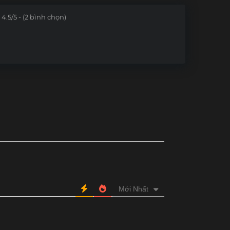
Tập 169
Tập 168
Tập 167
Tập 166
4.5/5 - (2 bình chọn)
Tập 157
Tập 156
Tập 155
Tập 154
Tập 145
Tập 144
Tập 143
Tập 142
ập 116-121
Tập 95-115
Tập 71-94
Tập 31-70
Mới Nhất