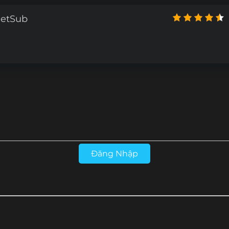
4
Tập 173
Tập 172
Tập 171
Tập 170
ietSub
2
Tập 161
Tập 160
Tập 159
Tập 158
0
Tập 149
Tập 148
Tập 147
Tập 146
8
Tập 137
Tập 136
Tập 131-135
Tập 122-130
T
Đăng Nhập