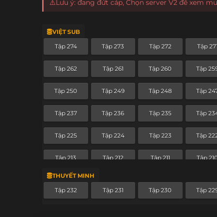
⚠️Lưu ý: đang đứt cáp, Chọn server V2 để xem m
VIỆT SUB
Tập 274
Tập 273
Tập 272
Tập 27
Tập 262
Tập 261
Tập 260
Tập 25
Tập 250
Tập 249
Tập 248
Tập 24
Tập 237
Tập 236
Tập 235
Tập 23
Tập 225
Tập 224
Tập 223
Tập 22
Tập 213
Tập 212
Tập 211
Tập 21
THUYẾT MINH
Tập 201
Tập 200
Tập 199
Tập 19
Tập 232
Tập 231
Tập 230
Tập 22
Tập 189
Tập 188
Tập 187
Tập 18