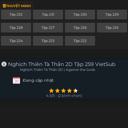
THUYẾT MINH
Tập 250
Tập 249
Tập 248
Tập 247
Tập 232
Tập 231
Tập 230
Tập 229
Tập 246
Tập 245
Tập 244
Tập 243
Tập 228
Tập 227
Tập 226
Tập 225
Tập 242
Tập 241
Tập 240
Tập 238
Tập 224
Tập 223
Tập 222
Tập 237
Tập 236
Tập 235
Tập 234
Tập 233
Tập 232
Tập 231
Tập 230
Nghịch Thiên Tà Thần 2D Tập 259 VietSub
Nghịch Thiên Tà Thần 2D | Against the Gods
Tập 229
Tập 228
Tập 227
Tập 226
Đang cập nhật
Tập 225
Tập 224
Tập 223
Tập 222
4.5/5 - (2 bình chọn)
Tập 221
Tập 220
Tập 219
Tập 218
Tập 217
Tập 216
Tập 215
Tập 214
Tập 213
Tập 212
Tập 211
Tập 210