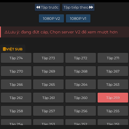
Tập trước
Tập tiếp theo
1080P V2
1080P V1
⚠️Lưu ý: đang đứt cáp, Chọn server V2 để xem mượt hơn
VIỆT SUB
Tập 274
Tập 273
Tập 272
Tập 271
Tập 270
Tập 269
Tập 268
Tập 267
Tập 266
Tập 265
Tập 264
Tập 263
Tập 262
Tập 261
Tập 260
Tập 259
Tập 258
Tập 257
Tập 256
Tập 255
Tập 254
Tập 253
Tập 252
Tập 251