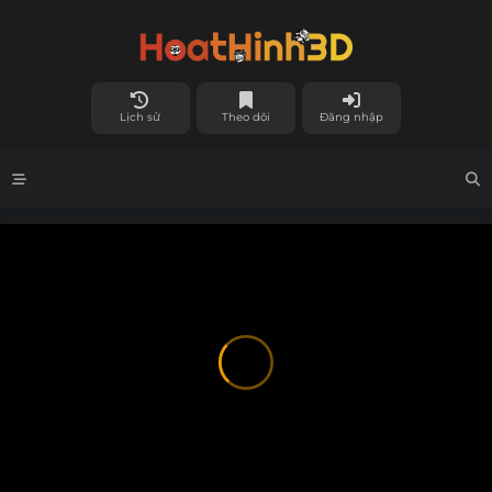
Lịch sử
Theo dõi
Đăng nhập