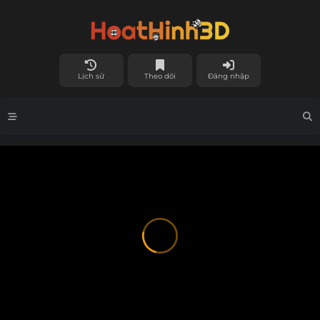
Lịch sử
Theo dõi
Đăng nhập