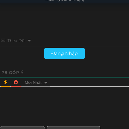
Tập 13
Tập 12
Tập 11
Tập 10
Tập 9
Tập 8
Tập 7
Tập 6
Tập 5
Tập 4
Tập 3
Tập 2
Theo Dõi
Tập 1
Đăng Nhập
78
GÓP Ý
Mới Nhất