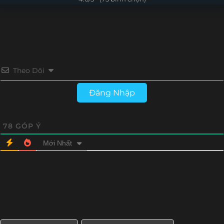
Tập 13
Tập 12
Tập 11
Tập 10
Tập 9
Tập 8
Tập 7
Tập 6
Tập 5
Tập 4
Tập 3
Tập 2
Theo Dõi
Tập 1
Đăng Nhập
78
GÓP Ý
Mới Nhất