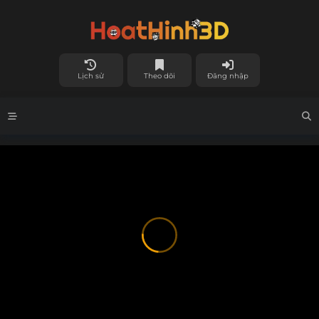
Lịch sử
Theo dõi
Đăng nhập