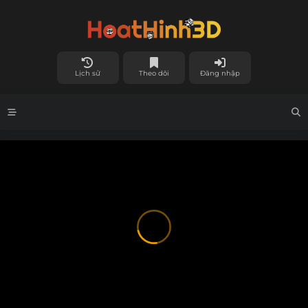
Lịch sử
Theo dõi
Đăng nhập