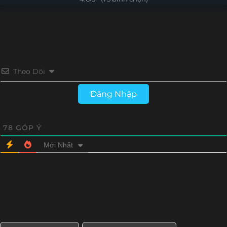
Tập 13
Tập 12
Tập 11
Tập 10
Tập 9
Tập 8
Tập 7
Tập 6
Tập 5
Tập 4
Tập 3
Tập 2
Theo Dõi
Tập 1
Đăng Nhập
78
GÓP Ý
Mới Nhất