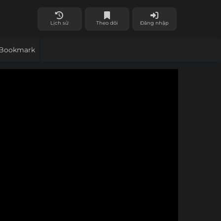
Lịch sử
Theo dõi
Đăng nhập
Bookmark