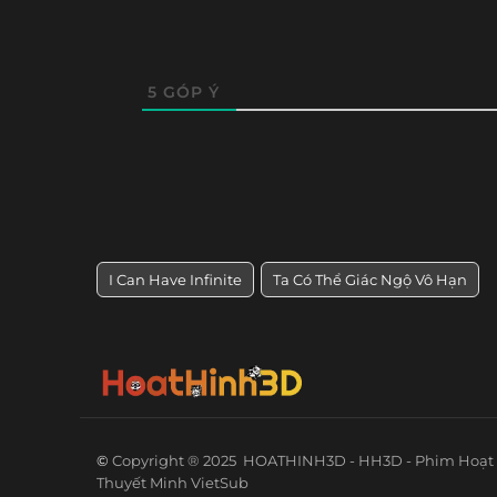
5
GÓP Ý
I Can Have Infinite
Ta Có Thể Giác Ngộ Vô Hạn
©
Copyright ® 2025
HOATHINH3D - HH3D - Phim Hoạt 
Thuyết Minh VietSub