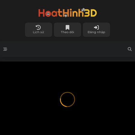
Lịch sử
Theo dõi
Đăng nhập