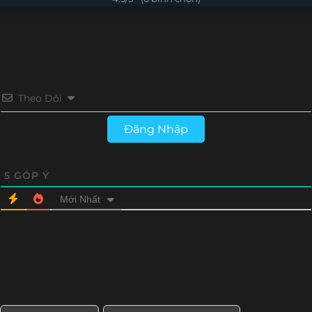
Tập 16
Tập 15
Tập 14
Tập 13
Tập 12
Tập 11
Tập 10
Tập 9
Tập 8
Tập 7
Tập 6
Tập 5
Theo Dõi
Tập 4
Tập 3
Tập 2
Tập 1
Đăng Nhập
5
GÓP Ý
Mới Nhất