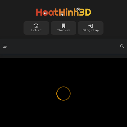
Lịch sử
Theo dõi
Đăng nhập