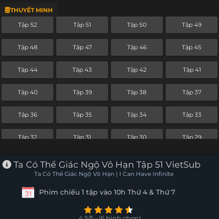
THUYẾT MINH
Tập 28
Tập 27
Tập 26
Tập 25
Tập 52
Tập 51
Tập 50
Tập 49
Tập 24
Tập 23
Tập 22
Tập 21
Tập 48
Tập 47
Tập 46
Tập 45
Tập 20
Tập 19
Tập 18
Tập 17
Tập 44
Tập 43
Tập 42
Tập 41
Tập 16
Tập 15
Tập 14
Tập 13
Tập 40
Tập 39
Tập 38
Tập 37
Tập 12
Tập 11
Tập 10
Tập 9
Tập 36
Tập 35
Tập 34
Tập 33
Tập 8
Tập 7
Tập 6
Tập 5
Tập 32
Tập 31
Tập 30
Tập 29
Tập 4
Tập 3
Tập 2
Tập 1
Tập 28
Tập 27
Tập 26
Tập 25
Ta Có Thể Giác Ngộ Vô Hạn Tập 51 VietSub
Ta Có Thể Giác Ngộ Vô Hạn | I Can Have Infinite
Tập 24
Tập 23
Tập 22
Tập 21
Phim chiếu 1 tập vào 10h Thứ 4 & Thứ 7
Tập 20
Tập 19
Tập 18
Tập 17
4.5/5 - (6 bình chọn)