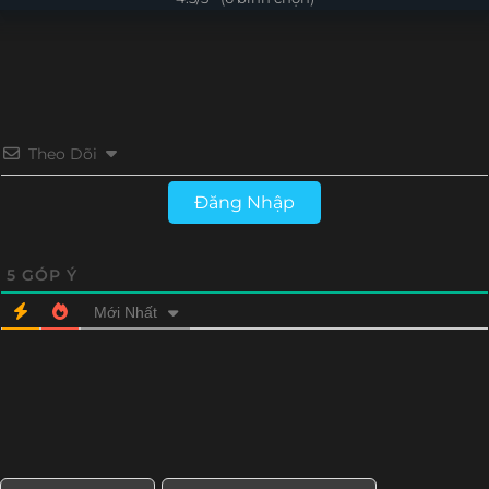
Tập 16
Tập 15
Tập 14
Tập 13
Tập 12
Tập 11
Tập 10
Tập 9
Tập 8
Tập 7
Tập 6
Tập 5
Theo Dõi
Tập 4
Tập 3
Tập 2
Tập 1
Đăng Nhập
5
GÓP Ý
Mới Nhất