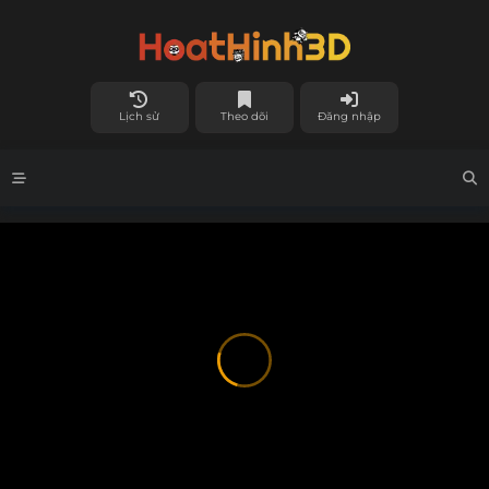
Lịch sử
Theo dõi
Đăng nhập