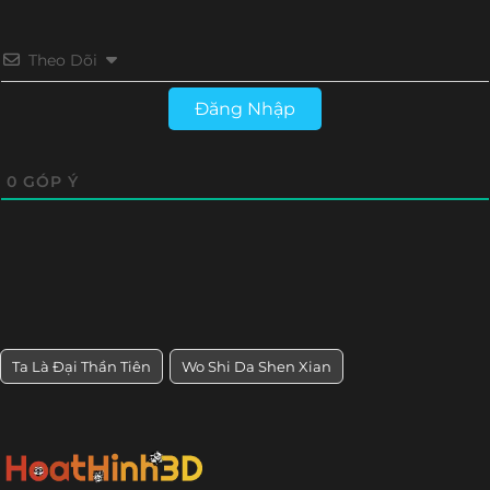
Theo Dõi
Đăng Nhập
0
GÓP Ý
Ta Là Đại Thần Tiên
Wo Shi Da Shen Xian