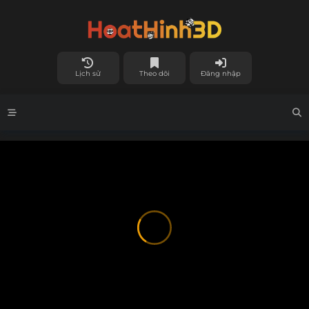
Lịch sử
Theo dõi
Đăng nhập