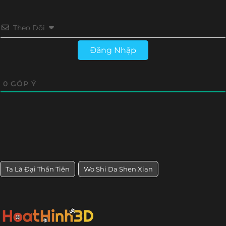
Theo Dõi
Đăng Nhập
0
GÓP Ý
Ta Là Đại Thần Tiên
Wo Shi Da Shen Xian