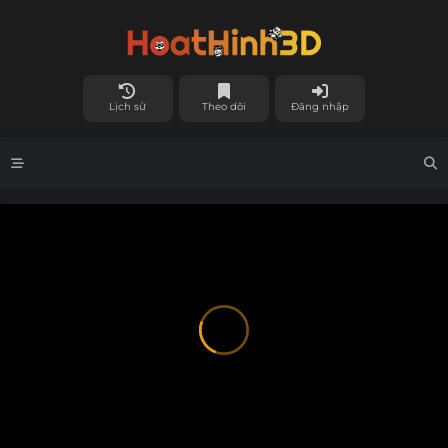
Lịch sử
Theo dõi
Đăng nhập