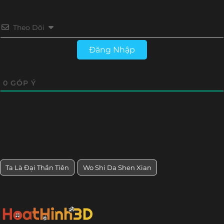
Theo Dõi
Đăng Nhập
0
GÓP Ý
Ta Là Đại Thần Tiên
Wo Shi Da Shen Xian