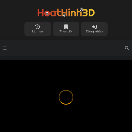
Lịch sử
Theo dõi
Đăng nhập