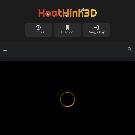
Lịch sử
Theo dõi
Đăng nhập