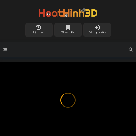
Lịch sử
Theo dõi
Đăng nhập