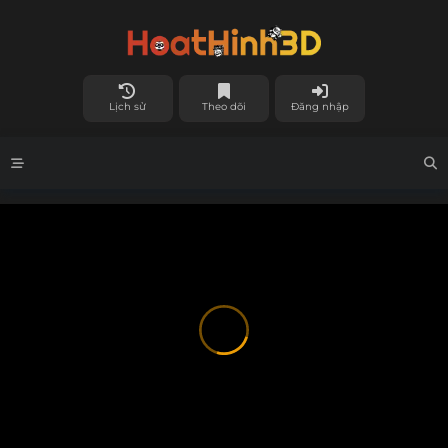
Lịch sử
Theo dõi
Đăng nhập