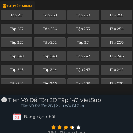
THUYẾT MINH
Tập 287
Tập 286
Tập 285
Tập 284
Tập 261
Tập 260
Tập 259
Tập 258
Tập 283
Tập 282
Tập 281
Tập 280
Tập 257
Tập 256
Tập 255
Tập 254
Tập 279
Tập 278
Tập 277
Tập 276
Tập 253
Tập 252
Tập 251
Tập 250
Tập 275
Tập 274
Tập 273
Tập 272
Tập 249
Tập 248
Tập 247
Tập 246
Tập 271
Tập 270
Tập 269
Tập 268
Tập 245
Tập 244
Tập 243
Tập 242
Tập 267
Tập 266
Tập 265
Tập 264
Tập 241
Tập 240
Tập 239
Tập 238
Tập 263
Tập 262
Tập 261
Tập 260
Tập 237
Tiên Võ Đế Tôn 2D Tập 147 VietSub
Tập 259
Tập 258
Tập 257
Tập 256
Tiên Võ Đế Tôn 2D | Xian Wu Di Zun
Đang cập nhật
Tập 255
Tập 254
Tập 253
Tập 252
Tập 251
Tập 250
Tập 249
Tập 248
3.5/5 - (2 bình chọn)