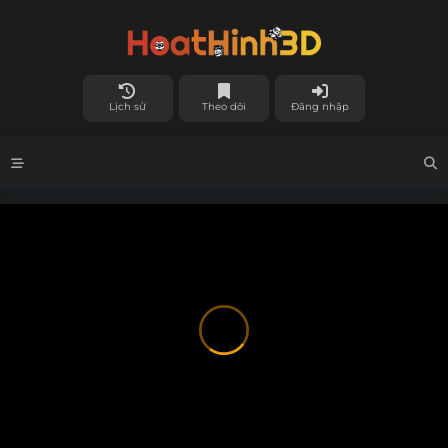
Lịch sử
Theo dõi
Đăng nhập