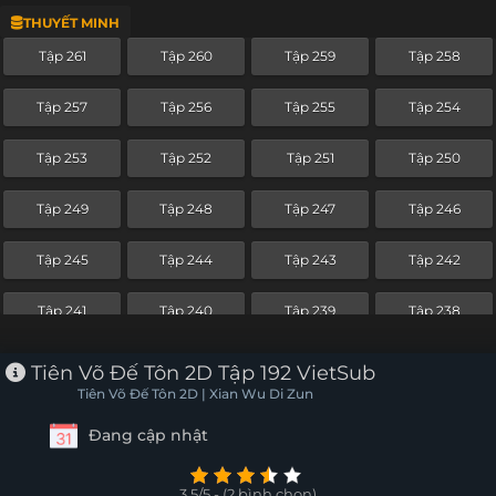
THUYẾT MINH
Tập 287
Tập 286
Tập 285
Tập 284
Tập 261
Tập 260
Tập 259
Tập 258
Tập 283
Tập 282
Tập 281
Tập 280
Tập 257
Tập 256
Tập 255
Tập 254
Tập 279
Tập 278
Tập 277
Tập 276
Tập 253
Tập 252
Tập 251
Tập 250
Tập 275
Tập 274
Tập 273
Tập 272
Tập 249
Tập 248
Tập 247
Tập 246
Tập 271
Tập 270
Tập 269
Tập 268
Tập 245
Tập 244
Tập 243
Tập 242
Tập 267
Tập 266
Tập 265
Tập 264
Tập 241
Tập 240
Tập 239
Tập 238
Tập 263
Tập 262
Tập 261
Tập 260
Tập 237
Tiên Võ Đế Tôn 2D Tập 192 VietSub
Tập 259
Tập 258
Tập 257
Tập 256
Tiên Võ Đế Tôn 2D | Xian Wu Di Zun
Đang cập nhật
Tập 255
Tập 254
Tập 253
Tập 252
Tập 251
Tập 250
Tập 249
Tập 248
3.5/5 - (2 bình chọn)