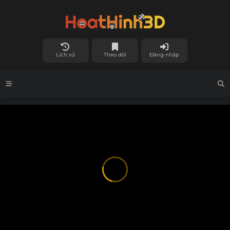
Lịch sử
Theo dõi
Đăng nhập