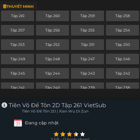
THUYẾT MINH
Tập 287
Tập 286
Tập 285
Tập 284
Tập 261
Tập 260
Tập 259
Tập 258
Tập 283
Tập 282
Tập 281
Tập 280
Tập 257
Tập 256
Tập 255
Tập 254
Tập 279
Tập 278
Tập 277
Tập 276
Tập 253
Tập 252
Tập 251
Tập 250
Tập 275
Tập 274
Tập 273
Tập 272
Tập 249
Tập 248
Tập 247
Tập 246
Tập 271
Tập 270
Tập 269
Tập 268
Tập 245
Tập 244
Tập 243
Tập 242
Tập 267
Tập 266
Tập 265
Tập 264
Tập 241
Tập 240
Tập 239
Tập 238
Tập 263
Tập 262
Tập 261
Tập 260
Tập 237
Tiên Võ Đế Tôn 2D Tập 261 VietSub
Tập 259
Tập 258
Tập 257
Tập 256
Tiên Võ Đế Tôn 2D | Xian Wu Di Zun
Đang cập nhật
Tập 255
Tập 254
Tập 253
Tập 252
Tập 251
Tập 250
Tập 249
Tập 248
3.5/5 - (2 bình chọn)