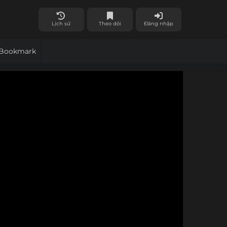
Lịch sử
Theo dõi
Đăng nhập
Bookmark