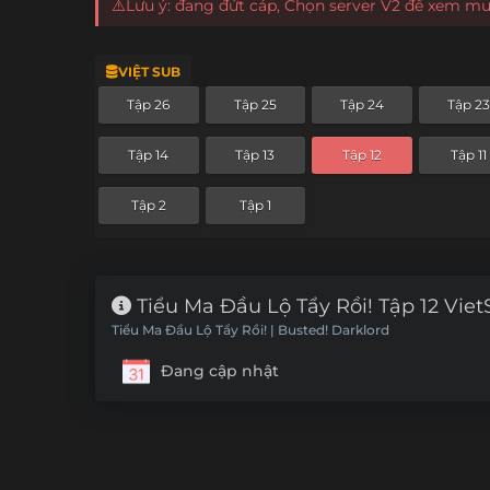
⚠️Lưu ý: đang đứt cáp, Chọn server V2 để xem m
VIỆT SUB
Tập 26
Tập 25
Tập 24
Tập 23
Tập 14
Tập 13
Tập 12
Tập 11
Tập 2
Tập 1
Tiểu Ma Đầu Lộ Tẩy Rồi! Tập 12 Vie
Tiểu Ma Đầu Lộ Tẩy Rồi! | Busted! Darklord
Đang cập nhật