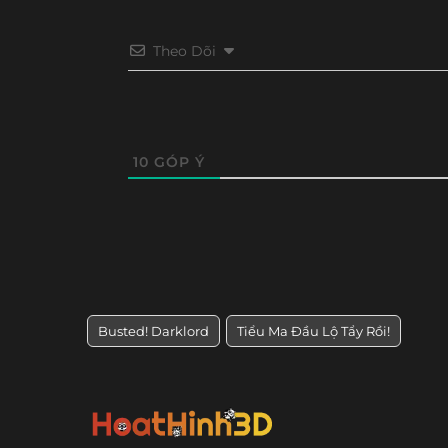
Theo Dõi
10
GÓP Ý
Busted! Darklord
Tiểu Ma Đầu Lộ Tẩy Rồi!