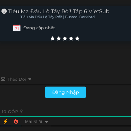
Tập 2
Tập 1
Tiểu Ma Đầu Lộ Tẩy Rồi! Tập 6 VietSub
Tiểu Ma Đầu Lộ Tẩy Rồi! | Busted! Darklord
Đang cập nhật
Theo Dõi
Đăng Nhập
10
GÓP Ý
Mới Nhất