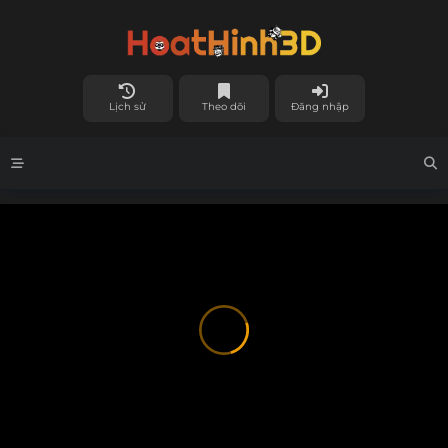
Lịch sử
Theo dõi
Đăng nhập