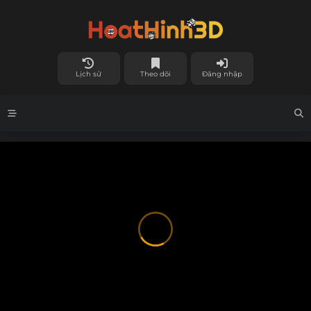
Lịch sử
Theo dõi
Đăng nhập