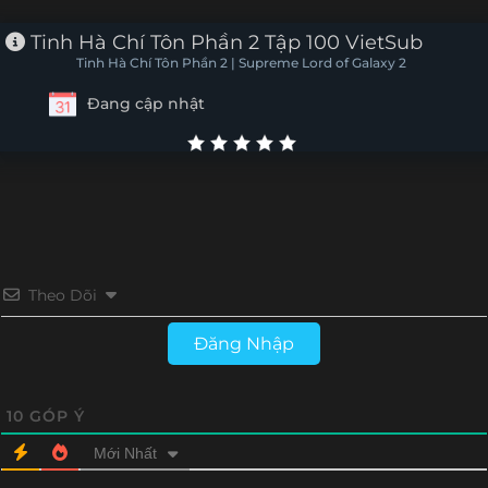
Tập 88
Tập 87
Tập 86
Tập 85
Tinh Hà Chí Tôn Phần 2 Tập 100 VietSub
Tinh Hà Chí Tôn Phần 2 | Supreme Lord of Galaxy 2
Tập 84
Tập 83
Tập 82
Tập 81
Đang cập nhật
Tập 80
Tập 79
Tập 78
Tập 77
Tập 76
Tập 75
Tập 74
Tập 73
Tập 72
Tập 71
Tập 70
Tập 69
Tập 68
Tập 67
Tập 66
Tập 65
Theo Dõi
Tập 64
Tập 63
Tập 62
Tập 61
Đăng Nhập
Tập 60
Tập 59
Tập 58
Tập 57
10
GÓP Ý
Tập 56
Tập 55
Tập 54
Tập 53
Mới Nhất
Tập 52
Tập 51
Tập 50
Tập 49