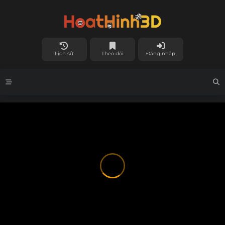
Lịch sử
Theo dõi
Đăng nhập