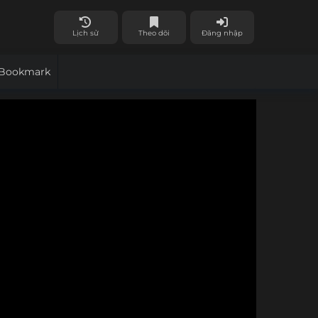
Lịch sử
Theo dõi
Đăng nhập
Bookmark