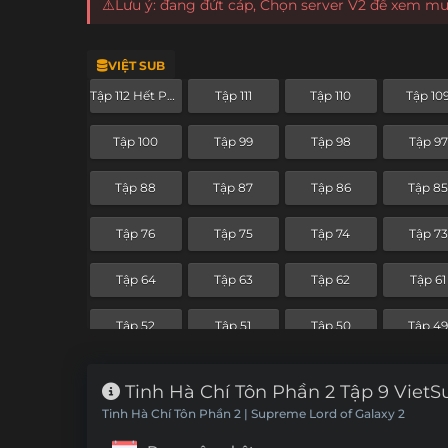
⚠️Lưu ý: đang đứt cáp, Chọn server V2 để xem m
VIỆT SUB
Tập 112 Hết Phần
Tập 111
Tập 110
Tập 10
Tập 100
Tập 99
Tập 98
Tập 97
Tập 88
Tập 87
Tập 86
Tập 8
Tập 76
Tập 75
Tập 74
Tập 73
Tập 64
Tập 63
Tập 62
Tập 61
Tập 52
Tập 51
Tập 50
Tập 4
Tập 40
Tập 39
Tập 38
Tập 37
Tinh Hà Chí Tôn Phần 2 Tập 9 VietS
Tinh Hà Chí Tôn Phần 2 | Supreme Lord of Galaxy 2
Tập 28
Tập 27
Tập 26
Tập 25