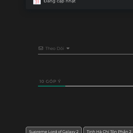
Đang cập nhật
Tập 16
Tập 15
Tập 14
Tập 13
Tập 4
Tập 3
Tập 2
Tập 1
Theo Dõi
10
GÓP Ý
Supreme Lord of Galaxy 2
Tinh Hà Chí Tôn Phần 2