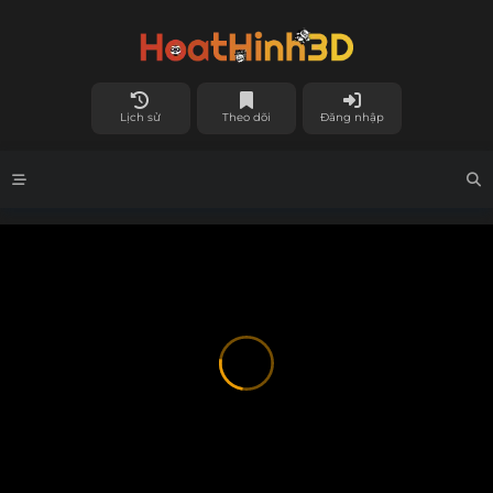
Lịch sử
Theo dõi
Đăng nhập