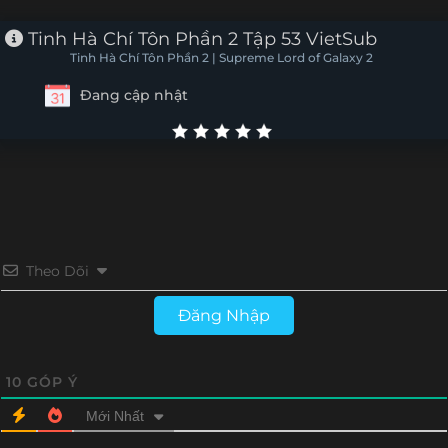
Tập 88
Tập 87
Tập 86
Tập 85
Tinh Hà Chí Tôn Phần 2 Tập 53 VietSub
Tinh Hà Chí Tôn Phần 2 | Supreme Lord of Galaxy 2
Tập 84
Tập 83
Tập 82
Tập 81
Đang cập nhật
Tập 80
Tập 79
Tập 78
Tập 77
Tập 76
Tập 75
Tập 74
Tập 73
Tập 72
Tập 71
Tập 70
Tập 69
Tập 68
Tập 67
Tập 66
Tập 65
Theo Dõi
Tập 64
Tập 63
Tập 62
Tập 61
Đăng Nhập
Tập 60
Tập 59
Tập 58
Tập 57
10
GÓP Ý
Tập 56
Tập 55
Tập 54
Tập 53
Mới Nhất
Tập 52
Tập 51
Tập 50
Tập 49