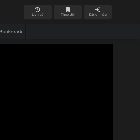
Lịch sử
Theo dõi
Đăng nhập
Bookmark