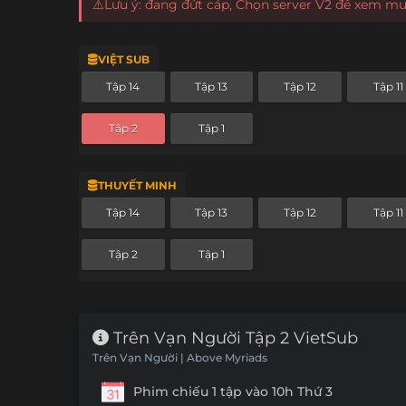
⚠️Lưu ý: đang đứt cáp, Chọn server V2 để xem m
VIỆT SUB
Tập 14
Tập 13
Tập 12
Tập 11
Tập 2
Tập 1
THUYẾT MINH
Tập 14
Tập 13
Tập 12
Tập 11
Tập 2
Tập 1
Trên Vạn Người Tập 2 VietSub
Trên Vạn Người | Above Myriads
Phim chiếu 1 tập vào 10h Thứ 3