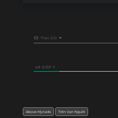
Theo Dõi
49
GÓP Ý
Above Myriads
Trên Vạn Người