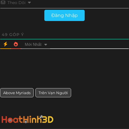
Theo Dõi
Đăng Nhập
49
GÓP Ý
Mới Nhất
Above Myriads
Trên Vạn Người