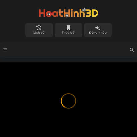
Lịch sử
Theo dõi
Đăng nhập