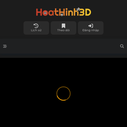
Lịch sử
Theo dõi
Đăng nhập