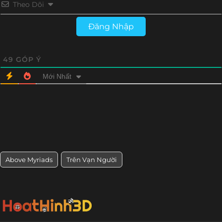
Theo Dõi
Đăng Nhập
49
GÓP Ý
Mới Nhất
Above Myriads
Trên Vạn Người