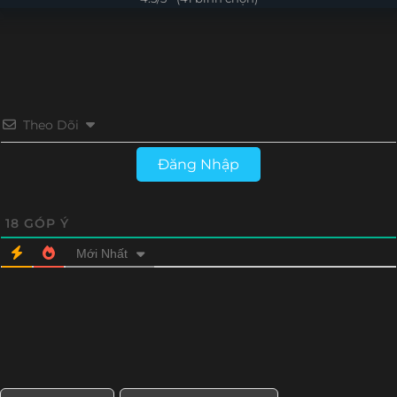
Tập 157
Tập 156
Tập 155
Tập 154
Tập 129
Tập 128
Tập 127
Tập 126
Tập 153
Tập 152
Tập 151
Tập 150
Tập 125
Tập 124
Tập 123
Tập 122
Tập 149
Tập 148
Tập 147
Tập 146
Tập 121
Tập 120
Tập 119
Tập 118
Theo Dõi
Tập 145
Tập 144
Tập 143
Tập 142
Tập 117
Tập 116
Tập 115
Tập 114
Đăng Nhập
Tập 141
Tập 140
Tập 139
Tập 138
Tập 113
Tập 112
Tập 111
Tập 110
Tập 137
Tập 136
Tập 135
Tập 134
18
GÓP Ý
Tập 109
Tập 108
Tập 107
Tập 106
Mới Nhất
Tập 133
Tập 132
Tập 131
Tập 130
Tập 105
Tập 104
Tập 103
Tập 102
Tập 129
Tập 128
Tập 127
Tập 126
Tập 101
Tập 100
Tập 99
Tập 98
Tập 125
Tập 124
Tập 123
Tập 122
Tập 97
Tập 96
Tập 95
Tập 94
Tập 121
Tập 120
Tập 119
Tập 118