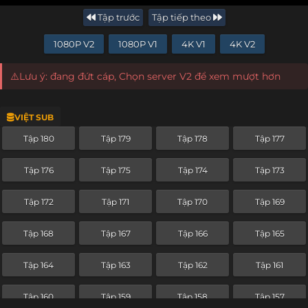
Tập trước
Tập tiếp theo
1080P V2
1080P V1
4K V1
4K V2
⚠️Lưu ý: đang đứt cáp, Chọn server V2 để xem mượt hơn
VIỆT SUB
Tập 180
Tập 179
Tập 178
Tập 177
Tập 176
Tập 175
Tập 174
Tập 173
Tập 172
Tập 171
Tập 170
Tập 169
Tập 168
Tập 167
Tập 166
Tập 165
Tập 164
Tập 163
Tập 162
Tập 161
Tập 160
Tập 159
Tập 158
Tập 157