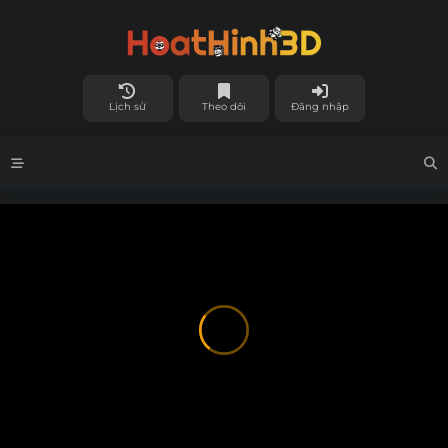
Lịch sử
Theo dõi
Đăng nhập