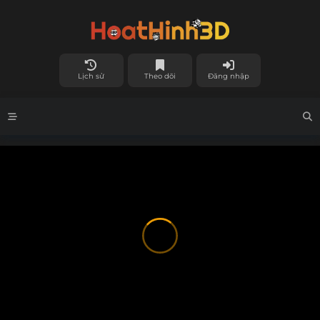
Lịch sử
Theo dõi
Đăng nhập