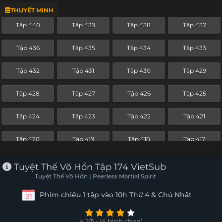
THUYẾT MINH
Tập 416
Tập 415
Tập 414
Tập 413
Tập 440
Tập 439
Tập 438
Tập 437
Tập 412
Tập 411
Tập 410
Tập 409
Tập 436
Tập 435
Tập 434
Tập 433
Tập 408
Tập 407
Tập 406
Tập 405
Tập 432
Tập 431
Tập 430
Tập 429
Tập 404
Tập 403
Tập 402
Tập 401
Tập 428
Tập 427
Tập 426
Tập 425
Tập 400
Tập 399
Tập 398
Tập 397
Tập 424
Tập 423
Tập 422
Tập 421
Tập 396
Tập 395
Tập 394
Tập 393
Tập 420
Tập 419
Tập 418
Tập 417
Tập 392
Tập 391
Tập 390
Tập 389
Tập 416
Tập 415
Tập 414
Tập 413
Tuyệt Thế Võ Hồn Tập 174 VietSub
Tập 388
Tập 387
Tập 386
Tập 385
Tuyệt Thế Võ Hồn | Peerless Martial Spirit
Tập 412
Tập 411
Tập 410
Tập 409
Phim chiếu 1 tập vào 10h Thứ 4 & Chủ Nhật
Tập 384
Tập 383
Tập 382
Tập 381
Tập 408
Tập 407
Tập 406
Tập 405
Tập 380
Tập 379
Tập 378
Tập 377
4.2/5 - (4 bình chọn)