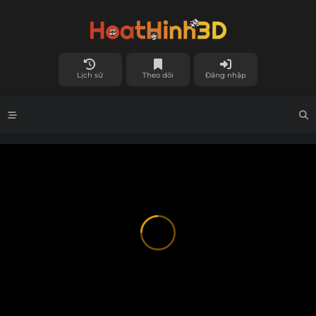
Lịch sử
Theo dõi
Đăng nhập