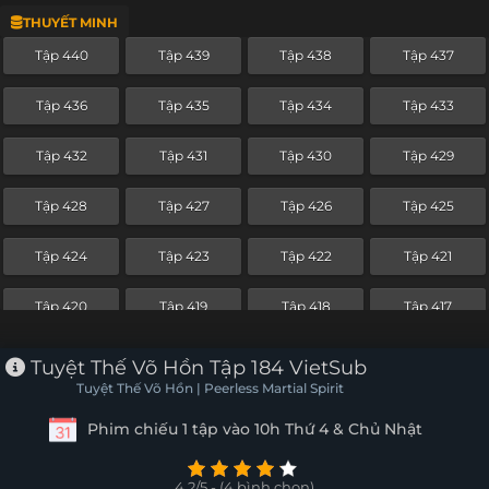
THUYẾT MINH
Tập 416
Tập 415
Tập 414
Tập 413
Tập 440
Tập 439
Tập 438
Tập 437
Tập 412
Tập 411
Tập 410
Tập 409
Tập 436
Tập 435
Tập 434
Tập 433
Tập 408
Tập 407
Tập 406
Tập 405
Tập 432
Tập 431
Tập 430
Tập 429
Tập 404
Tập 403
Tập 402
Tập 401
Tập 428
Tập 427
Tập 426
Tập 425
Tập 400
Tập 399
Tập 398
Tập 397
Tập 424
Tập 423
Tập 422
Tập 421
Tập 396
Tập 395
Tập 394
Tập 393
Tập 420
Tập 419
Tập 418
Tập 417
Tập 392
Tập 391
Tập 390
Tập 389
Tập 416
Tập 415
Tập 414
Tập 413
Tuyệt Thế Võ Hồn Tập 184 VietSub
Tập 388
Tập 387
Tập 386
Tập 385
Tuyệt Thế Võ Hồn | Peerless Martial Spirit
Tập 412
Tập 411
Tập 410
Tập 409
Phim chiếu 1 tập vào 10h Thứ 4 & Chủ Nhật
Tập 384
Tập 383
Tập 382
Tập 381
Tập 408
Tập 407
Tập 406
Tập 405
Tập 380
Tập 379
Tập 378
Tập 377
4.2/5 - (4 bình chọn)