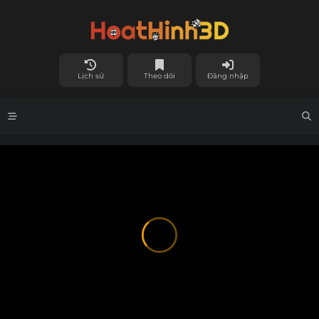
Lịch sử
Theo dõi
Đăng nhập