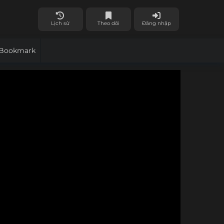
Lịch sử
Theo dõi
Đăng nhập
Bookmark