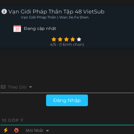
Tập 30
Tập 29
Tập 28
Tập 27
Vạn Giới Pháp Thần Tập 48 VietSub
Vạn Giới Pháp Thần | Wan Jie Fa Shen
Tập 26
Tập 25
Tập 24
Tập 23
Đang cập nhật
Tập 22
Tập 21
Tập 20
Tập 19
4/5 - (1 bình chọn)
Tập 18
Tập 17
Tập 16
Tập 15
Tập 14
Tập 13
Tập 12
Tập 11
Tập 10
Tập 9
Tập 8
Tập 7
Theo Dõi
Tập 6
Tập 5
Tập 4
Tập 3
Đăng Nhập
Tập 2
Tập 1
10
GÓP Ý
Mới Nhất