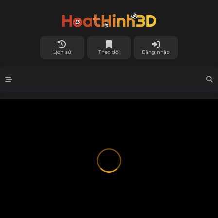
Lịch sử
Theo dõi
Đăng nhập