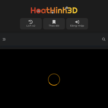
Lịch sử
Theo dõi
Đăng nhập