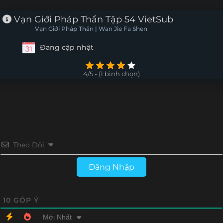
Tập 30
Tập 29
Tập 28
Tập 27
Vạn Giới Pháp Thần Tập 54 VietSub
Vạn Giới Pháp Thần | Wan Jie Fa Shen
Tập 26
Tập 25
Tập 24
Tập 23
Đang cập nhật
Tập 22
Tập 21
Tập 20
Tập 19
4/5 - (1 bình chọn)
Tập 18
Tập 17
Tập 16
Tập 15
Tập 14
Tập 13
Tập 12
Tập 11
Tập 10
Tập 9
Tập 8
Tập 7
Theo Dõi
Tập 6
Tập 5
Tập 4
Tập 3
Đăng Nhập
Tập 2
Tập 1
10
GÓP Ý
Mới Nhất