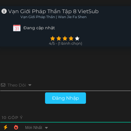
Tập 30
Tập 29
Tập 28
Tập 27
Vạn Giới Pháp Thần Tập 8 VietSub
Vạn Giới Pháp Thần | Wan Jie Fa Shen
Tập 26
Tập 25
Tập 24
Tập 23
Đang cập nhật
Tập 22
Tập 21
Tập 20
Tập 19
4/5 - (1 bình chọn)
Tập 18
Tập 17
Tập 16
Tập 15
Tập 14
Tập 13
Tập 12
Tập 11
Tập 10
Tập 9
Tập 8
Tập 7
Theo Dõi
Tập 6
Tập 5
Tập 4
Tập 3
Đăng Nhập
Tập 2
Tập 1
10
GÓP Ý
Mới Nhất