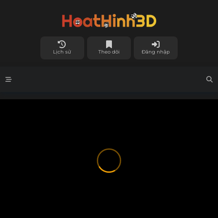
Lịch sử
Theo dõi
Đăng nhập