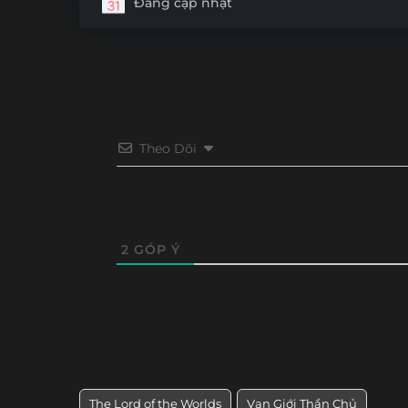
Đang cập nhật
Tập 220
Tập 219
Tập 218
Tập 21
Tập 208
Tập 207
Tập 206
Tập 20
Tập 196
Tập 195
Tập 194
Tập 19
Tập 184
Tập 183
Tập 182
Tập 18
Theo Dõi
Tập 172
Tập 171
Tập 170
Tập 16
Tập 160
Tập 159
Tập 158
Tập 15
2
GÓP Ý
Tập 148
Tập 147
Tập 146
Tập 14
Tập 136
Tập 135
Tập 134
Tập 13
Tập 124
Tập 123
Tập 122
Tập 12
Tập 112
Tập 111
Tập 110
Tập 10
The Lord of the Worlds
Vạn Giới Thần Chủ