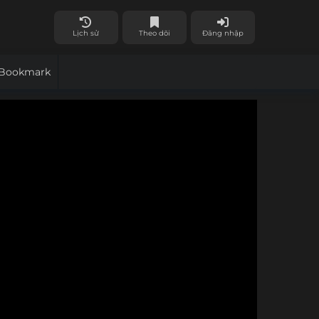
Lịch sử
Theo dõi
Đăng nhập
Bookmark