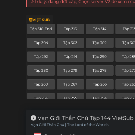
⚠️Lưu ý: đang đứt cáp, Chọn server V2 để xem m
VIỆT SUB
Tập 316-End
Tập 315
Tập 314
Tập 31
Tập 304
Tập 303
Tập 302
Tập 30
Tập 292
Tập 291
Tập 290
Tập 28
Tập 280
Tập 279
Tập 278
Tập 27
Tập 268
Tập 267
Tập 266
Tập 26
Tập 256
Tập 255
Tập 254
Tập 25
Tập 244
Tập 243
Tập 242
Tập 24
Vạn Giới Thần Chủ Tập 144 VietSub
Vạn Giới Thần Chủ | The Lord of the Worlds
Tập 232
Tập 231
Tập 230
Tập 22